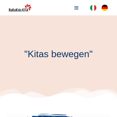
Passa
al
contenuto
"Kitas bewegen"